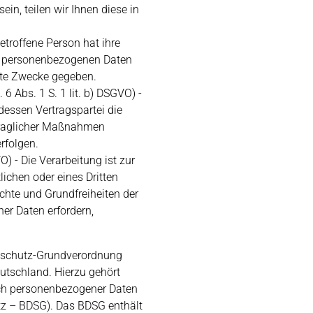
in, teilen wir Ihnen diese in
 betroffene Person hat ihre
den personenbezogenen Daten
mte Zwecke gegeben.
 6 Abs. 1 S. 1 lit. b) DSGVO) -
 dessen Vertragspartei die
rtraglicher Maßnahmen
erfolgen.
VO) - Die Verarbeitung ist zur
ichen oder eines Dritten
echte und Grundfreiheiten der
er Daten erfordern,
nschutz-Grundverordnung
utschland. Hierzu gehört
ch personenbezogener Daten
tz – BDSG). Das BDSG enthält