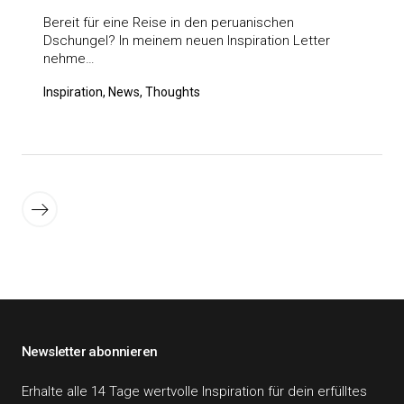
Bereit für eine Reise in den peruanischen
Dschungel? In meinem neuen Inspiration Letter
nehme…
Inspiration, News, Thoughts
Seitennummerierung
der
Ältere
Beiträge
Beiträge
Newsletter abonnieren
Erhalte alle 14 Tage wertvolle Inspiration für dein erfülltes